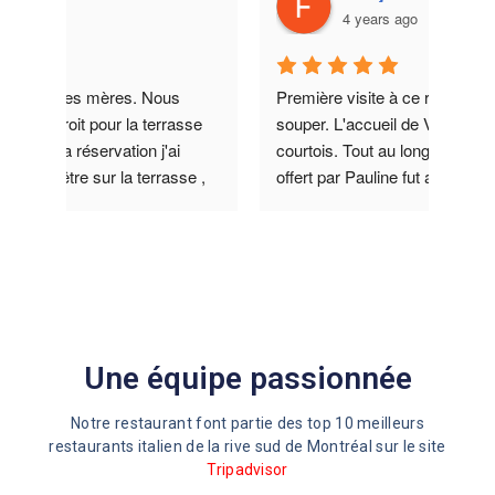
4 years ago
Première visite à ce restaurant hier pour 
sse 
souper. L'accueil de Vincent a été très 
courtois. Tout au long du repas, le service 
e , 
offert par Pauline fut attentionné et 
le 
professionnel. On a entendu un client 
mbre 
critiquer les portions mais pour notre part, 
 si 
c'était délicieux et très généreux malgré 
sur 
les pénuries actuelles. 5 étoiles à toute 
a 
l'équipe sur le plancher et à la cuisine !!
tre 
e 
Une équipe passionnée
u 
Notre restaurant font partie des top 10 meilleurs
cuser 
restaurants italien de la rive sud de Montréal sur le site
ute) 
Tripadvisor