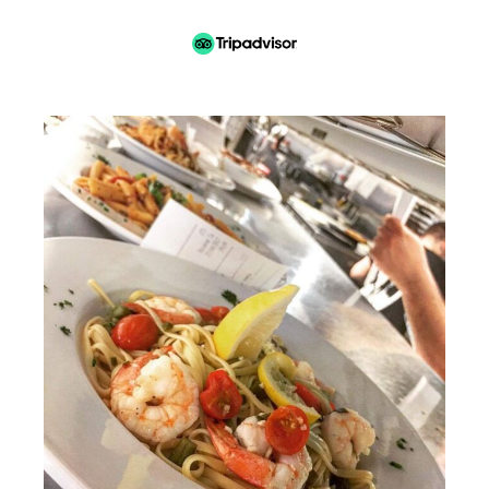
ant 
n 
 un 
s 